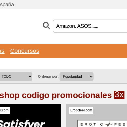
España.
as
Concursos
Ordenar por:
3x
shop codigo promocionales
er.com
Eroticfeel.com