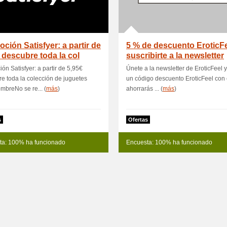
ción Satisfyer: a partir de
5 % de descuento EroticFe
 descubre toda la col
suscribirte a la newsletter
ón Satisfyer: a partir de 5,95€
Únete a la newsletter de EroticFeel y
e toda la colección de juguetes
un código descuento EroticFeel con 
mbreNo se re... (
más
)
ahorrarás ... (
más
)
s
Ofertas
ta: 100% ha funcionado
Encuesta: 100% ha funcionado