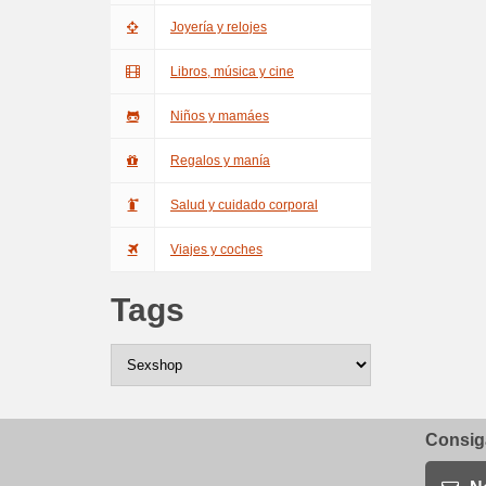
Joyería y relojes
Libros, música y cine
Niños y mamáes
Regalos y manía
Salud y cuidado corporal
Viajes y coches
Tags
Consiga