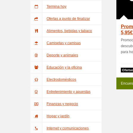
Termina hoy
Ofertas a punto de finalizar
Promo
Alimentos, bebidas y tabaco
5,95€
Promoci
Camisetas y camisas
descubr
para ho
Deporte y animales
Educación y la oficina
Oferta
Electrodomésticos
Encues
Entretenimiento y apuestas
Finanzas y negocio
Hogar y jardín
Internet y comunicaciones