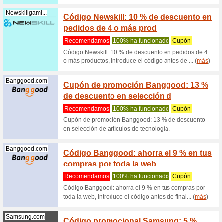
Cupón
de or
Recome
Cupón PC
ordenado
finalizar...
Coolmod.com
Llévat
impres