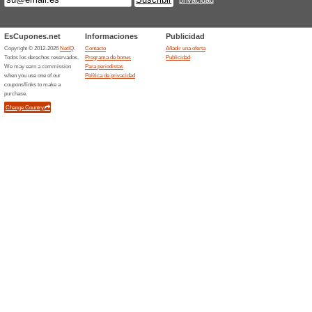
proyect
Recome
Código A
portátil, 
Electropolis.es
Descub
chollo
Recome