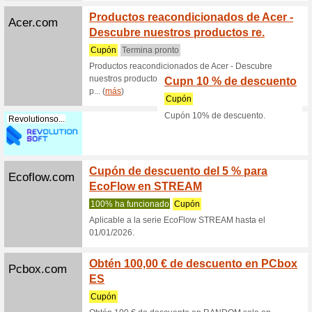
(
más
)
Lg.com
Consig
al com
Recome
Consigue 
Smart TV 