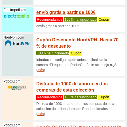
Recome
¡Cupón Gr
meses o m
Bluettipower.eu
Cupón 
ahorro
Recome