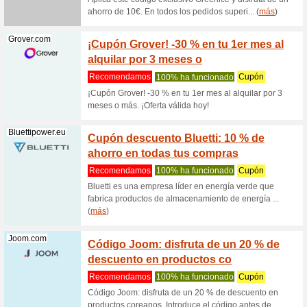
Filtrado:
Ordenar p
Electrodomésticos 
20 % 
Aeg.com.es
100% ha
20% DES
RECAMBI