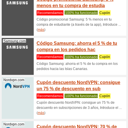
Recome
Llévate 
marca Any
(
más
)
Geekbuying.com
Cupón
ahorro 