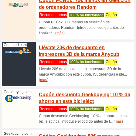
Bluetti e
fabrica p
(
más
)
Joom.com
Código
descue
Recome
Código J
productos