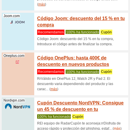
Aplica
Greenice.com
disfru
100% ha
Aplica es
ahorro de
Grover.com
¡Cupón
alquil