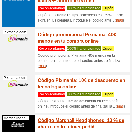
Oneplus.com
Código
descu
Recome
RrVálido
descuent
carac... (
Nordvpn.com
Cupón