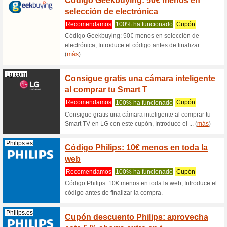
(
más
)
Joom.com
Código
compr
Recome
Código J
Introduce