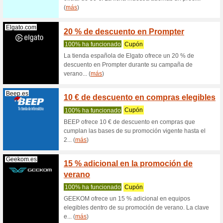
online, In
Marshallhead...
Código
ahorro
Recome
Código M
primer pe
(
más
)