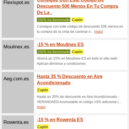
este 5
Recome
Cupón de
extra en 
Pixmania.com
Código
menos 
Recome