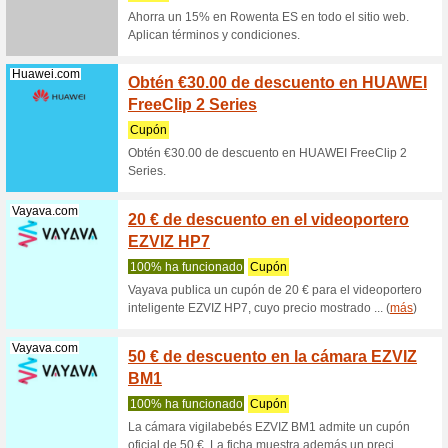
Código p
compra on
(
más
)
Pixmania.com
Código
tecnol
Recome
Código P