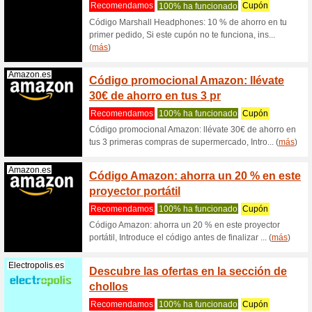
un 45 
100% ha
REl equi
acceso rá
Electropolis.es
envío g
Recome