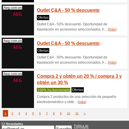
Amazon.es
Código
30€ de
Recome
Código p
tus 3 pri
Amazon.es
Código