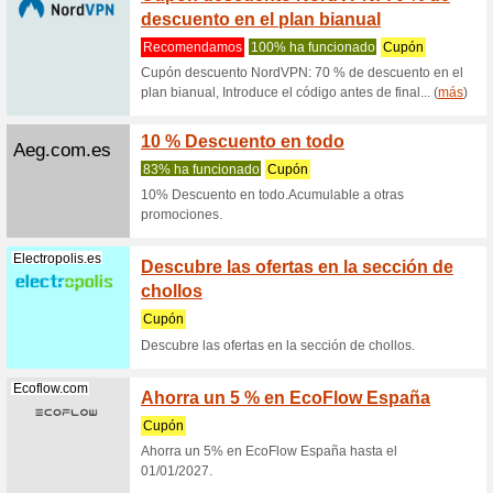
Recome
Cupón de
bici eléct
Geekbuying.com
Códig
selecc
Recome
Código G
electrónic