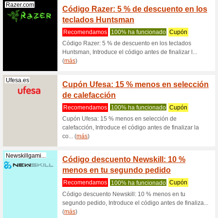
Pcbox.com
Disfru
compra
Recome
Disfruta 
colecció
(
más
)
Pcbox.com