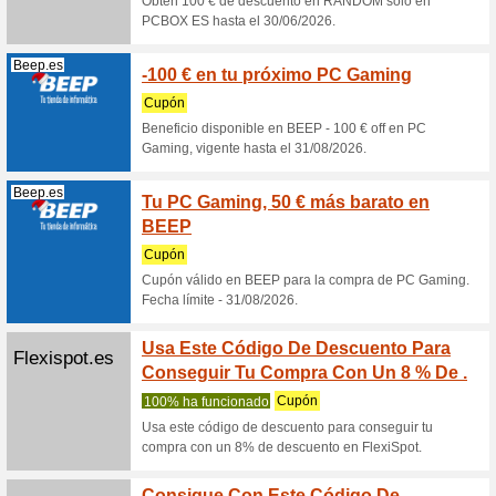
Philips.es
Código
web
Recome
Código Ph
código an
Philips.es
Cupón 