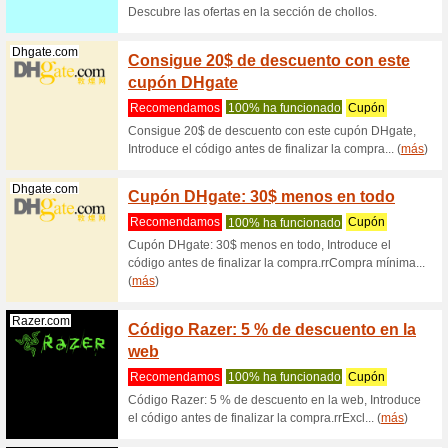
envío gra
Nordvpn.com
Cupón
% de 
100% ha
Introduce
compra.r
(
más
)