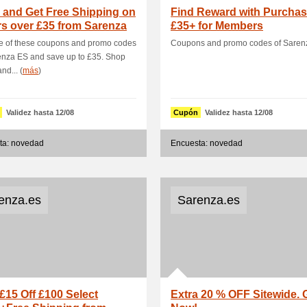
 and Get Free Shipping on
Find Reward with Purchas
s over £35 from Sarenza
£35+ for Members
e of these coupons and promo codes
Coupons and promo codes of Saren
enza ES and save up to £35. Shop
nd... (
más
)
Validez hasta 12/08
Cupón
Validez hasta 12/08
ta: novedad
Encuesta: novedad
enza.es
Sarenza.es
£15 Off £100 Select
Extra 20 % OFF Sitewide. G