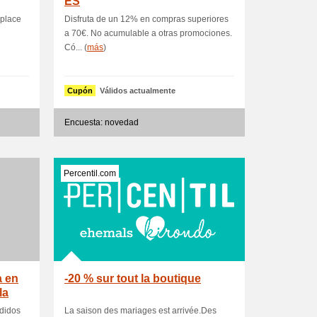
ES
place
Disfruta de un 12% en compras superiores
a 70€. No acumulable a otras promociones.
Có... (
más
)
Cupón
Válidos actualmente
Encuesta: novedad
Percentil.com
a en
-20 % sur tout la boutique
la
edidos
La saison des mariages est arrivée.Des