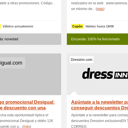
ble a otras promociones. Código...
realizados en la web www.sarenza.
un mínimo de... (
más
)
Válidos actualmente
Cupón
Validez hasta 18/08
ta: novedad
Encuesta: 100% ha funcionado
Dressinn.com
igual.com
go promocional Desigual:
Apúntate a la newsletter p
de descuento con una
conseguir descuentos Dr
r
cha esta oportunidad! Aplica el
Apúntate a la newsletter para conse
promocional Desigual y obtén 12€
descuentos Dressinn exclusivosEN 
uento con u... (
más
)
CORREO.