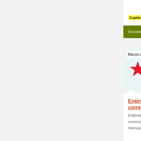
Cupón
Encues
Macys.
Entér
corre
Entérat
correos
mensajes