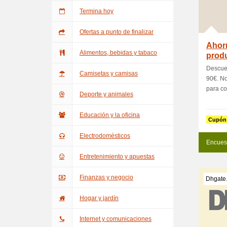
Termina hoy
Ofertas a punto de finalizar
Ahorr
Alimentos, bebidas y tabaco
produ
cat
Descue
Camisetas y camisas
90€. No
para co
Deporte y animales
Educación y la oficina
Cupón
Electrodomésticos
Encues
Entretenimiento y apuestas
Finanzas y negocio
Dhgate
Hogar y jardín
Internet y comunicaciones