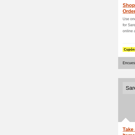
Shop
Order
Es
Use on
for Sar
online a
Cupón
Encues
Sar
Take 