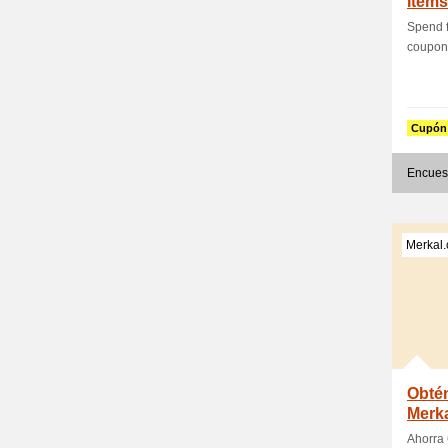
Items
Sare
Spend f
coupon
Cupón
Encues
Merkal
Obtén
Merk
Ahorra 