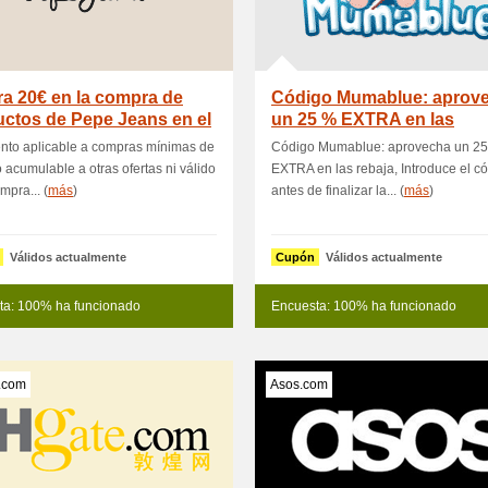
a 20€ en la compra de
Código Mumablue: aprov
ctos de Pepe Jeans en el
un 25 % EXTRA en las
rebajas
nto aplicable a compras mínimas de
Código Mumablue: aprovecha un 2
 acumulable a otras ofertas ni válido
EXTRA en las rebaja, Introduce el c
mpra... (
más
)
antes de finalizar la... (
más
)
Válidos actualmente
Cupón
Válidos actualmente
ta: 100% ha funcionado
Encuesta: 100% ha funcionado
.com
Asos.com