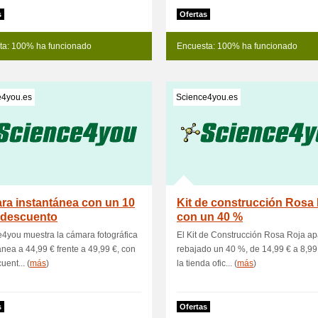
s
Ofertas
ta: 100% ha funcionado
Encuesta: 100% ha funcionado
e4you.es
Science4you.es
ra instantánea con un 10
Kit de construcción Rosa
 descuento
con un 40 %
4you muestra la cámara fotográfica
El Kit de Construcción Rosa Roja a
ánea a 44,99 € frente a 49,99 €, con
rebajado un 40 %, de 14,99 € a 8,99
uent... (
más
)
la tienda ofic... (
más
)
s
Ofertas