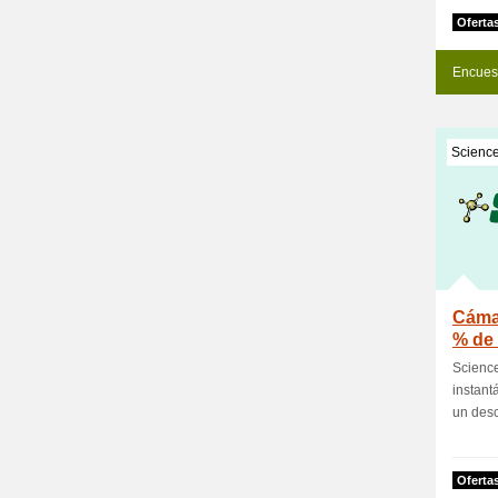
Oferta
Encues
Scienc
Cáma
% de
Science
instant
un desc
Oferta