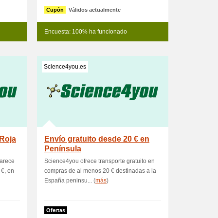
Cupón
Válidos actualmente
Encuesta: 100% ha funcionado
Science4you.es
 Roja
Envío gratuito desde 20 € en
Península
parece
Science4you ofrece transporte gratuito en
 €, en
compras de al menos 20 € destinadas a la
España peninsu... (
más
)
Ofertas