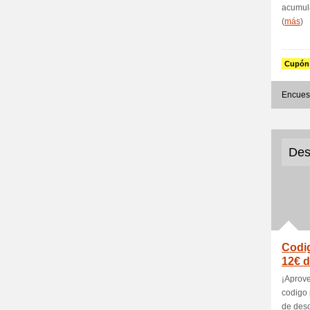
acumula
(
más
)
Cupón
Encues
Des
Codi
12€ 
comp
¡Aprove
codigo 
de desc