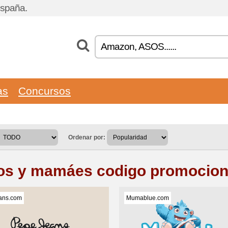
España.
as
Concursos
Ordenar por:
os y mamáes codigo promocion
ans.com
Mumablue.com