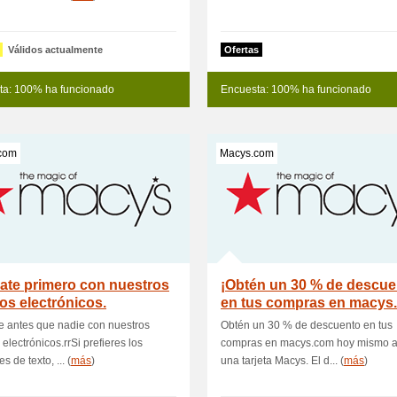
Válidos actualmente
Ofertas
ta: 100% ha funcionado
Encuesta: 100% ha funcionado
com
Macys.com
ate primero con nuestros
¡Obtén un 30 % de descue
os electrónicos.
en tus compras en macys
hoy!
e antes que nadie con nuestros
Obtén un 30 % de descuento en tus
 electrónicos.rrSi prefieres los
compras en macys.com hoy mismo al
 de texto, ... (
más
)
una tarjeta Macys. El d... (
más
)