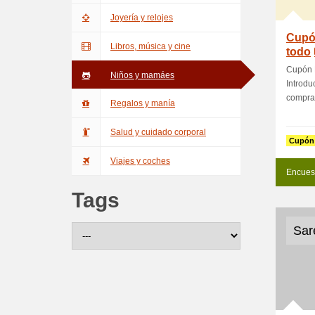
Joyería y relojes
Cupó
Libros, música y cine
todo
Cupón 
Niños y mamáes
Introdu
compra.
Regalos y manía
Salud y cuidado corporal
Cupón
Viajes y coches
Encues
Tags
Sar