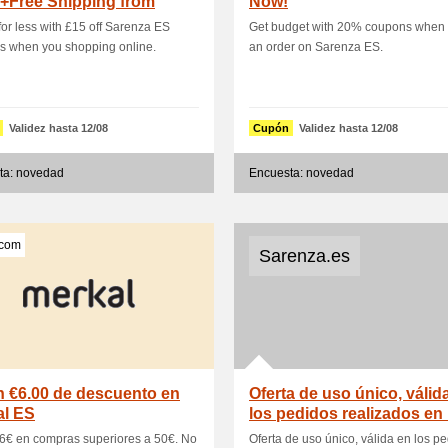
+Free Shipping from
Now!
nza Es
or less with £15 off Sarenza ES
Get budget with 20% coupons when 
s when you shopping online.
an order on Sarenza ES.
Validez hasta 12/08
Cupón
Validez hasta 12/08
ta: novedad
Encuesta: novedad
.com
Sarenza.es
 €6.00 de descuento en
Oferta de uso único, válid
al ES
los pedidos realizados en 
web w.
6€ en compras superiores a 50€. No
Oferta de uso único, válida en los p