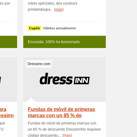
es por
robes spéciales, des couleurs
printani&egra... (
más
)
Cupón
Válidos actualmente
Encuesta: 100% ha funcionado
Dressinn.com
ara
Fundas de móvil de primeras
essinn
marcas con un 85 % de
descuento D
guir
Fundas de móvil de primeras marcas con
TU
un 85 % de descuento DressinnNo requiere
código descuento¡... (
más
)