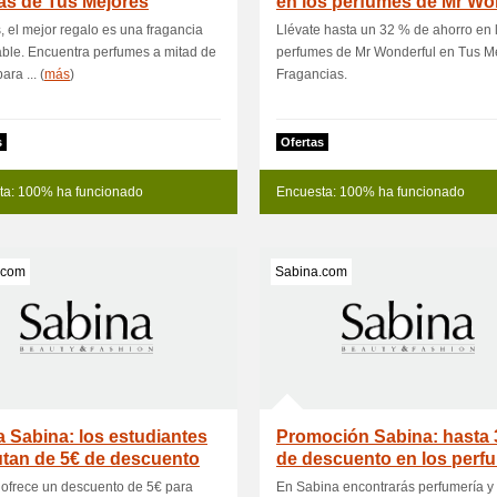
as de Tus Mejores
en los perfumes de Mr Wo
ancias
, el mejor regalo es una fragancia
Llévate hasta un 32 % de ahorro en 
able. Encuentra perfumes a mitad de
perfumes de Mr Wonderful en Tus M
ara ... (
más
)
Fragancias.
s
Ofertas
ta: 100% ha funcionado
Encuesta: 100% ha funcionado
.com
Sabina.com
a Sabina: los estudiantes
Promoción Sabina: hasta 
utan de 5€ de descuento
de descuento en los perf
más
ofrece un descuento de 5€ para
En Sabina encontrarás perfumería y