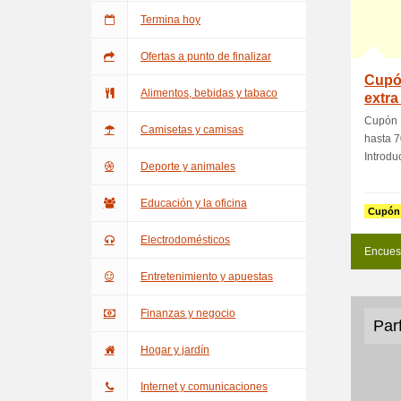
Termina hoy
Ofertas a punto de finalizar
Cupó
Alimentos, bebidas y tabaco
extra
en
Cupón 
Camisetas y camisas
hasta 7
Introduc
Deporte y animales
Educación y la oficina
Cupón
Electrodomésticos
Encues
Entretenimiento y apuestas
Finanzas y negocio
Par
Hogar y jardín
Internet y comunicaciones