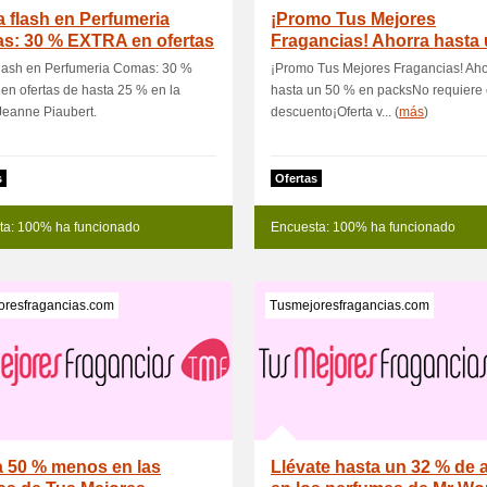
a flash en Perfumeria
¡Promo Tus Mejores
s: 30 % EXTRA en ofertas
Fragancias! Ahorra hasta 
a
% en packs
flash en Perfumeria Comas: 30 %
¡Promo Tus Mejores Fragancias! Aho
n ofertas de hasta 25 % en la
hasta un 50 % en packsNo requiere
Jeanne Piaubert.
descuento¡Oferta v... (
más
)
s
Ofertas
ta: 100% ha funcionado
Encuesta: 100% ha funcionado
oresfragancias.com
Tusmejoresfragancias.com
a 50 % menos en las
Llévate hasta un 32 % de 