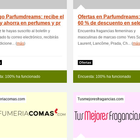
o Parfumdreams: recibe el
Ofertas en Parfumdreams:
y ahorra en perfumes y pr
60 % de descuento en sel
 te hayas suscrito al boletín y
Encuentra fragancias femeninas y
ado tu correo electrónico, recibirás
masculinas de marcas como Yves Sa
icione... (
más
)
Laurent, Lancôme, Prada, Ch... (
más
s
Ofertas
ta: 100% ha funcionado
Encuesta: 100% ha funcionado
eriacomas.com
Tusmejoresfragancias.com