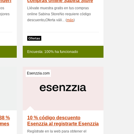
nderf
compras online Sabina Store
los
Llévate muestra gratis en tus compras
ejores
online Sabina StoreNo requiere código
descuento¡Oferta váli... (
más
)
Ofertas
Encuesta: 100% ha funcionado
Esenzzia.com
38 %
10 % código descuento
umes
Esenzzia al registrarte Esenzzia
cod
Regístrate en la web para obtener el