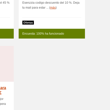
el 45 %
Esenzzia codigo descuento del 10 %. Deja
tu mail para estar ... (
más
)
Ofertas
Encuesta: 100% ha funcionado
para
€
jor
upera