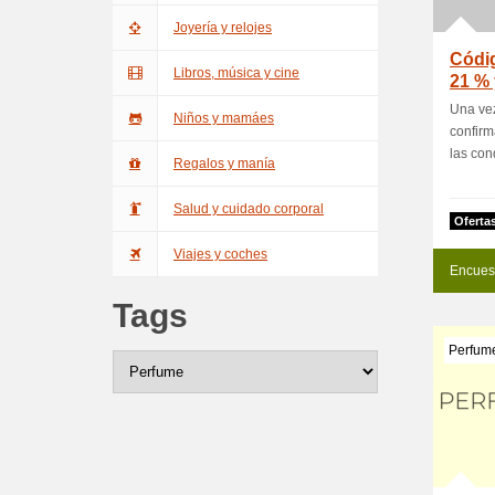
Joyería y relojes
Códig
Libros, música y cine
21 % 
Una vez
Niños y mamáes
confirm
las cond
Regalos y manía
Salud y cuidado corporal
Oferta
Viajes y coches
Encues
Tags
Perfum