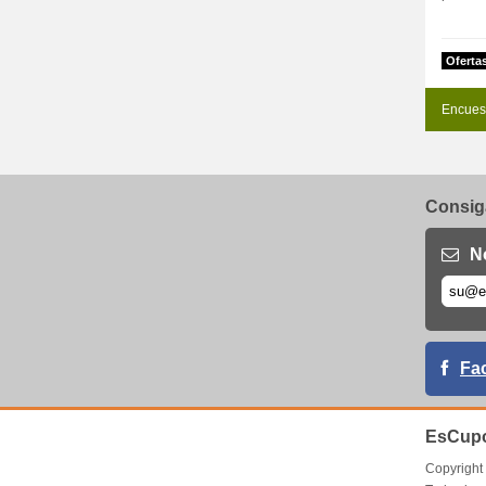
Oferta
Encues
Consiga
N
Fa
EsCupo
Copyrigh