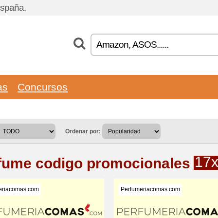
España.
as
Concursos
Ordenar por:
17
fume codigo promocionales
eriacomas.com
Perfumeriacomas.com