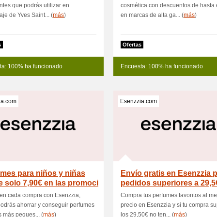
ntes que podrás utilizar en
cosmética con descuentos de hasta 
aje de Yves Saint... (
más
)
en marcas de alta ga... (
más
)
s
Ofertas
ta: 100% ha funcionado
Encuesta: 100% ha funcionado
ia.com
Esenzzia.com
mes para niños y niñas
Envío gratis en Esenzzia 
 solo 7,90€ en las promoci
pedidos superiores a 29,5
 en cada compra con Esenzzia,
Compra tus perfumes favoritos al me
odrás ahorrar y conseguir perfumes
precio en Esenzzia y si tu compra s
s más peques... (
más
)
los 29,50€ no ten... (
más
)