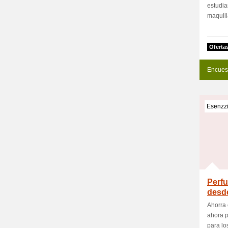
estudia
maquill
Oferta
Encues
Esenzz
Perfu
desde
Ahorra
ahora p
para lo