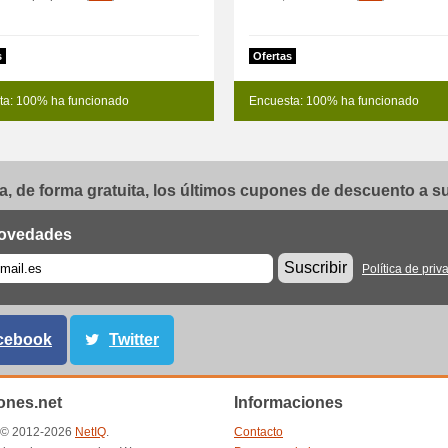
s
Ofertas
ta: 100% ha funcionado
Encuesta: 100% ha funcionado
, de forma gratuita, los últimos cupones de descuento a su 
ovedades
Suscribir
Política de priv
cebook
Twitter
nes.net
Informaciones
t © 2012-2026
NetIQ
.
Contacto