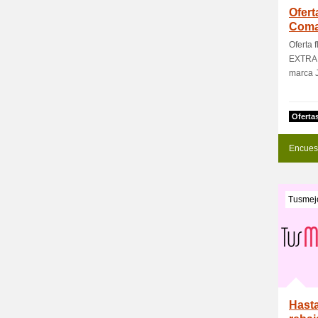
Ofert
Coma
de h
Oferta 
EXTRA e
marca 
Oferta
Encues
Tusmej
Hast