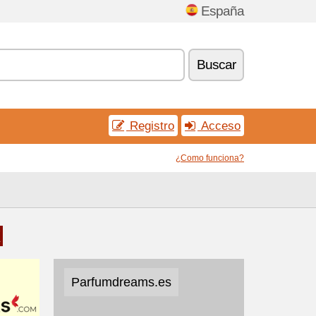
España
Buscar
Registro
Acceso
¿Como funciona?
x
Parfumdreams.es