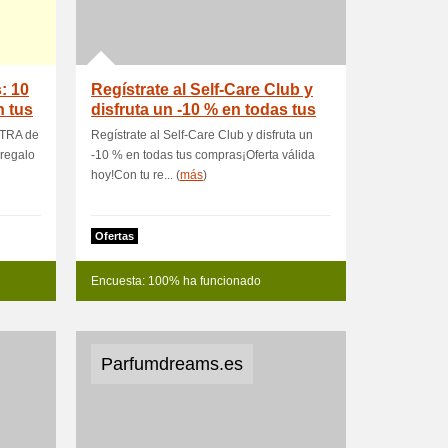
: 10
Regístrate al Self-Care Club y
 tus
disfruta un -10 % en todas tus
XTRA de
Regístrate al Self-Care Club y disfruta un
 regalo
-10 % en todas tus compras¡Oferta válida
hoy!Con tu re... (
más
)
Ofertas
Encuesta: 100% ha funcionado
Parfumdreams.es