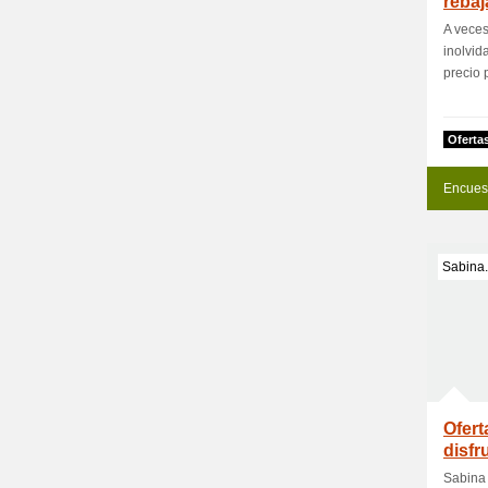
rebaj
Frag
A veces
inolvid
precio p
Oferta
Encues
Sabina
Ofert
disfr
Sabina 