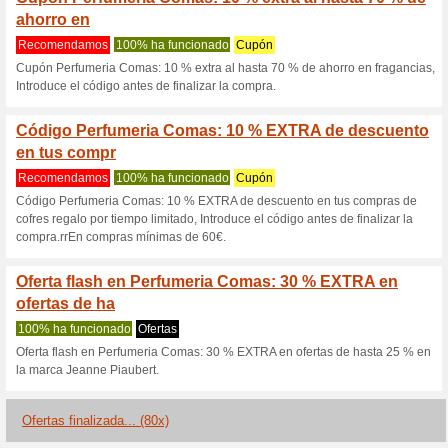
Perfumeriacom
3 ofertas actuales
80 ofertas 
Filtrado:
Encuesta:
Ir a
perfumeriacomas.com
Reciba las alertas relativas 
cupones que acaban de ser ag
esta tienda..