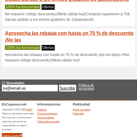
11teamsports.e
2 ofertas actuales
Ninguna of
Filtrado:
Encuesta:
Ir a
11teamsports.es
Reciba las alertas relativas 
cupones que acaban de ser ag
esta tienda..