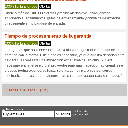
365rider.com c
2 ofertas actuales
31 ofertas 
Filtrado:
Encuesta:
Ir a
www.365rider.com/de
Reciba las alertas relativas 
cupones que acaban de ser ag
esta tienda..