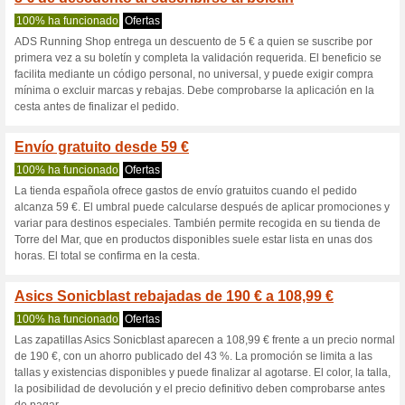
Adsrunningsho
3 ofertas actuales
10 ofertas 
Filtrado:
Encuesta:
Ir a
adsrunningshop.com
Reciba las alertas relativas 
cupones que acaban de ser ag
esta tienda..