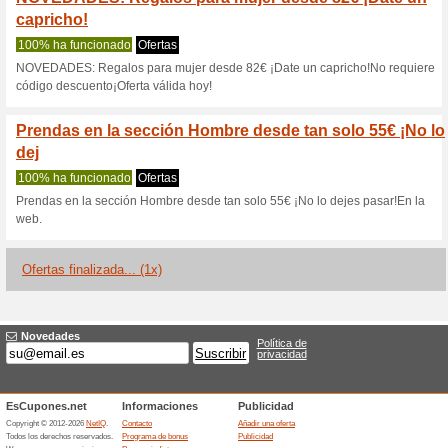
Armani.com cu
2 ofertas actuales
1 oferta fi
Filtrado:
Encuesta:
Ir a
www.armani.com/es-e
Reciba las alertas relativas 
cupones que acaban de ser ag
esta tienda..