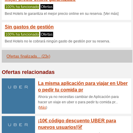
Besthotels.es 
2 ofertas actuales
23 ofertas 
Filtrado:
Encuesta:
Ir a
www.besthotels.es
Reciba las alertas relativas 
cupones que acaban de ser ag
esta tienda..