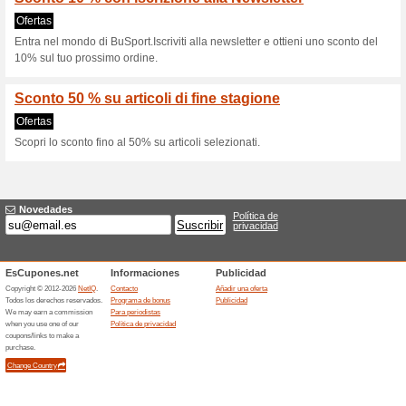
Bu-Sport.com 
2 ofertas actuales
Ninguna of
Filtrado:
Encuesta:
Ir a
bu-sport.com
Reciba las alertas relativas 
cupones que acaban de ser ag
esta tienda..