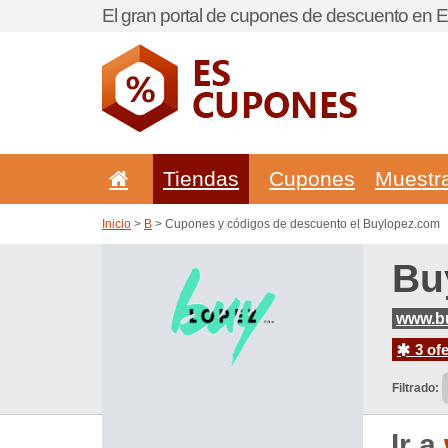
El gran portal de cupones de descuento en 
Tiendas
Cupones
Muestr
Inicio
>
B
> Cupones y códigos de descuento el Buylopez.com
Bu
www.b
3 ofe
Filtrado:
Ir a