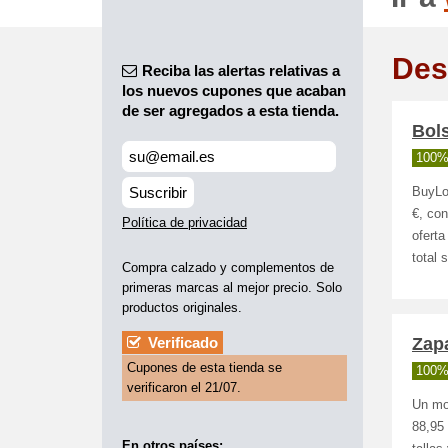
Des
Reciba las alertas relativas a
los nuevos cupones que acaban
de ser agregados a esta tienda.
Bol
100%
Suscribir
BuyLo
€, con
Política de privacidad
oferta
total 
Compra calzado y complementos de
primeras marcas al mejor precio. Solo
productos originales.
Verificado
Zapa
Cupones de esta tienda se
100%
verificaron el 21/07.
Un mo
88,95 
En otros países: