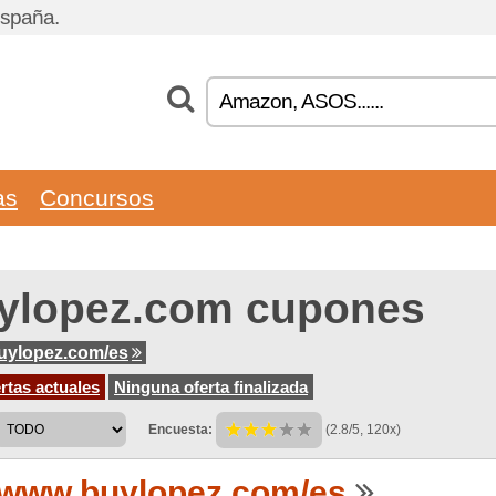
España.
as
Concursos
ylopez.com cupones
uylopez.com/es
rtas actuales
Ninguna oferta finalizada
Encuesta:
(2.8/5, 120x)
www.buylopez.com/es