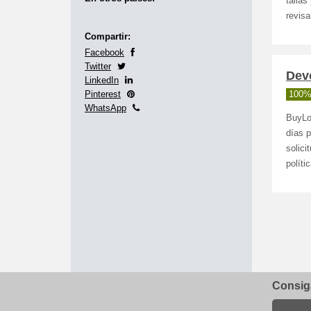
tallas
revisa
Compartir:
Facebook
Twitter
Dev
LinkedIn
Pinterest
100%
WhatsApp
BuyLop
días p
solici
políti
Consiga