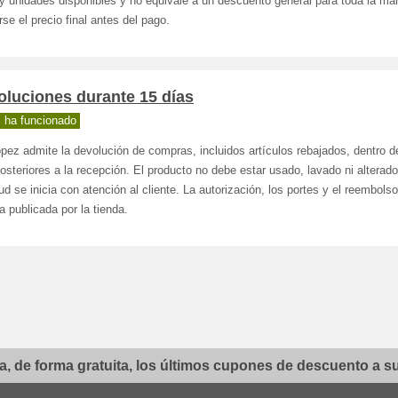
 y unidades disponibles y no equivale a un descuento general para toda la ma
rse el precio final antes del pago.
oluciones durante 15 días
 ha funcionado
ez admite la devolución de compras, incluidos artículos rebajados, dentro d
osteriores a la recepción. El producto no debe estar usado, lavado ni alterado
tud se inicia con atención al cliente. La autorización, los portes y el reembols
ca publicada por la tienda.
, de forma gratuita, los últimos cupones de descuento a su 