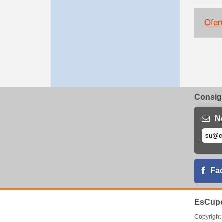
Ofert
Consiga
N
Fa
EsCupo
Copyrigh