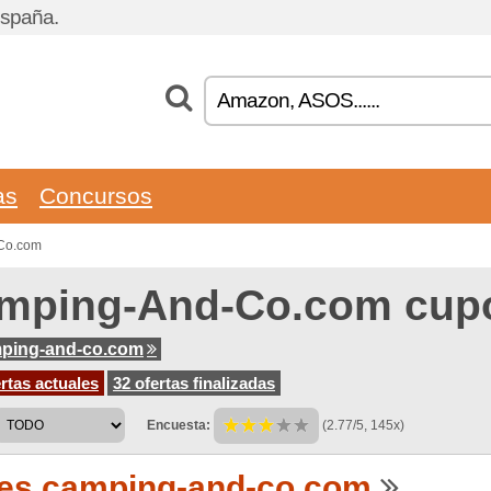
España.
as
Concursos
-Co.com
mping-And-Co.com cup
mping-and-co.com
rtas actuales
32 ofertas finalizadas
Encuesta:
(2.77/5, 145x)
es.camping-and-co.com