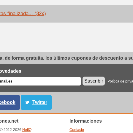
as finalizada... (32x)
, de forma gratuita, los últimos cupones de descuento a su 
ovedades
Suscribir
Política de priv
cebook
Twitter
nes.net
Informaciones
t © 2012-2026
NetIQ
.
Contacto