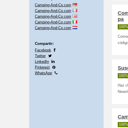
Camping-And-Co.com
Camping-And-Co.com
Com
Camping-And-Co.com
pa
Camping-And-Co.com
100%
Camping-And-Co.com
Comod
código
Compartir:
Facebook
Twitter
LinkedIn
Pinterest
Susc
WhatsApp
100%
Haz cl
Newsle
Cam
100%