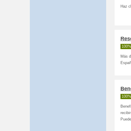
Haz cl
Rese
100%
Más d
España
Bene
100%
Benefí
recibi
Puede