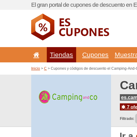
El gran portal de cupones de descuento en 
Tiendas
Cupones
Muestr
Inicio
>
C
> Cupones y códigos de descuento el Camping-And
Ca
es.ca
7 ofe
Filtrado:
Ir a