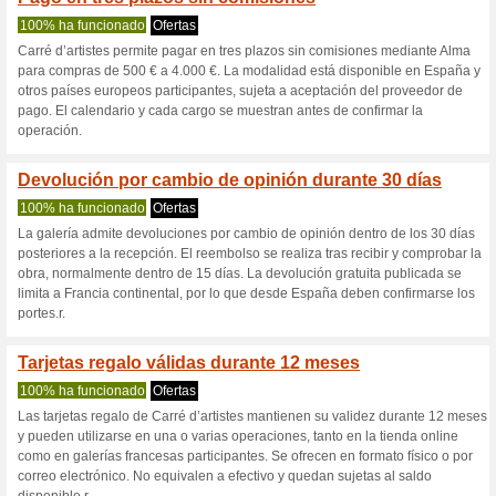
Carredartistes
3 ofertas actuales
Ninguna of
Filtrado:
Encuesta:
Ir a
www.carredartistes.co
Reciba las alertas relativas 
cupones que acaban de ser ag
esta tienda..