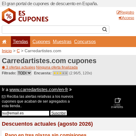
El gran portal de cupones 
Tiendas
Cupones
Inicio
>
C
> Carredartistes