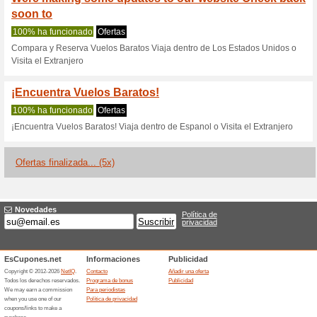
Cheapoair.com
2 ofertas actuales
5 ofertas f
Filtrado:
Encuesta:
Ir a
www.cheapoair.com
Reciba las alertas relativas 
cupones que acaban de ser ag
esta tienda..