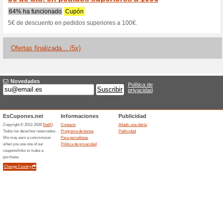
Cicloscabello.
1 oferta actual
5 ofertas final
Filtrado:
Encuesta:
Ir a
cicloscabello.com/es
Reciba las alertas relativas 
cupones que acaban de ser ag
esta tienda..