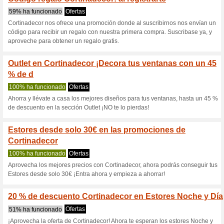
Cortinadecor.
8 ofertas actuales
9 ofertas f
Filtrado:
Encuesta:
Ir a
www.cortinadecor.co
Reciba las alertas relativas 
cupones que acaban de ser ag
esta tienda..