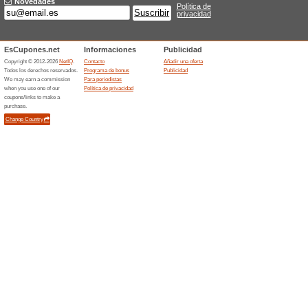
día con hasta el 20% de desc
Promociones Cortina
¡Económicos!
49% ha funcionado
Ofertas
Consigue gastos de envío ec
tienda online y disfruta de….