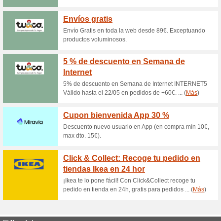
Cortinadecor
100% ha funcionado
Ofertas
Aprovecha los mejores precio
Estores desde solo 30€ ¡Entra
20 % de descuento Co
51% ha funcionado
Ofertas
¡Aprovecha la oferta de Corti