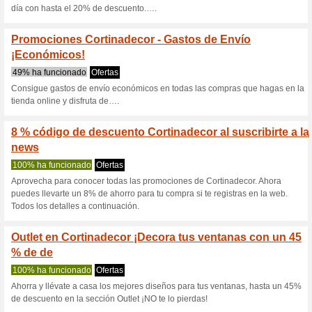
S
Descuentos actuales
Código regalo Cortina
59% ha funcionado
Ofertas
Cortinadecor nos ofrece una 
código para recibir un regalo
aproveche para obtener un reg