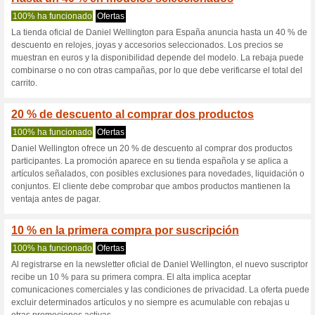
Danielwellingt
3 ofertas actuales
1 oferta fi
Filtrado:
Encuesta:
Ir a
www.danielwellington
Reciba las alertas relativas 
cupones que acaban de ser ag
esta tienda..