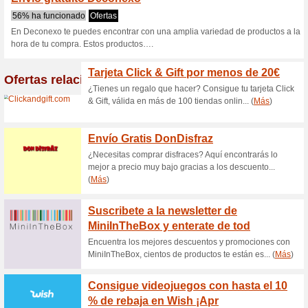
Deconexo.com 
1 oferta actual
Ninguna oferta
Filtrado:
Encuesta:
Ir a
deconexo.com
Reciba las alertas relativas 
cupones que acaban de ser ag
esta tienda..