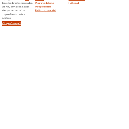
Tarjet
Ofertas relacionada
¿Tienes u
& Gift, v
Envío 
¿Necesita
mejor a p
(
Más
)