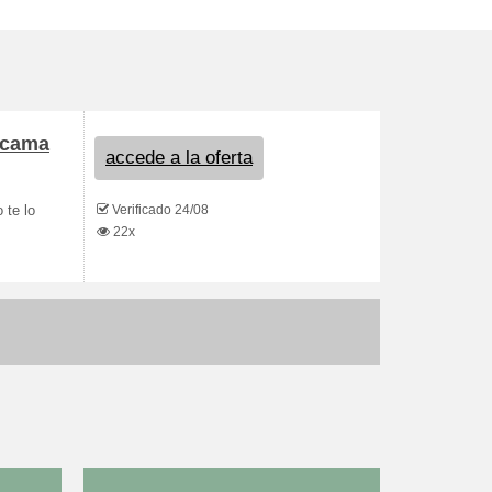
 cama
accede a la oferta
Verificado 24/08
 te lo
22x