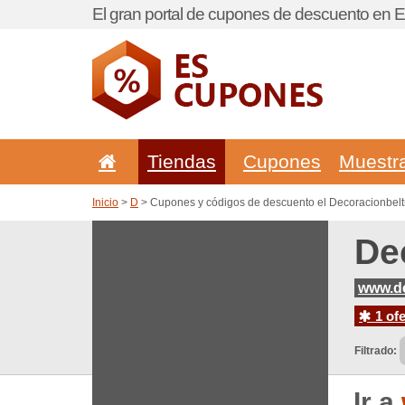
El gran portal de cupones de descuento en 
Tiendas
Cupones
Muestr
Inicio
>
D
> Cupones y códigos de descuento el Decoracionbel
De
www.de
1 ofe
Filtrado:
Ir a