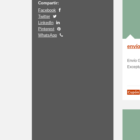
Compartir:
Facebook
Twitter
LinkedIn
Pinterest
WhatsApp
envío
Envío G
Except
Cupón