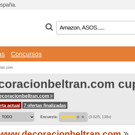
España.
as
Concursos
tran.com
coracionbeltran.com c
coracionbeltran.com
rta actual
7 ofertas finalizadas
Encuesta:
(3.02/5, 138x)
www.decoracionbeltran.com