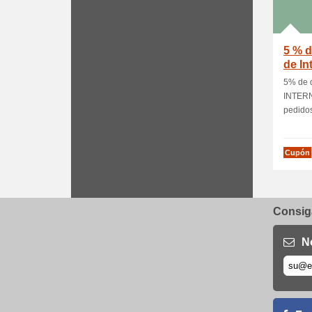
5 % 
de In
5% de 
INTERN
pedidos
Cupón
Consiga
N