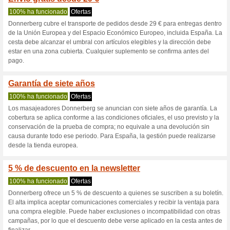
Donnerberg.ne
3 ofertas actuales
Ninguna of
Filtrado:
Encuesta:
Ir a
www.donnerberg.net
Reciba las alertas relativas 
cupones que acaban de ser ag
esta tienda..