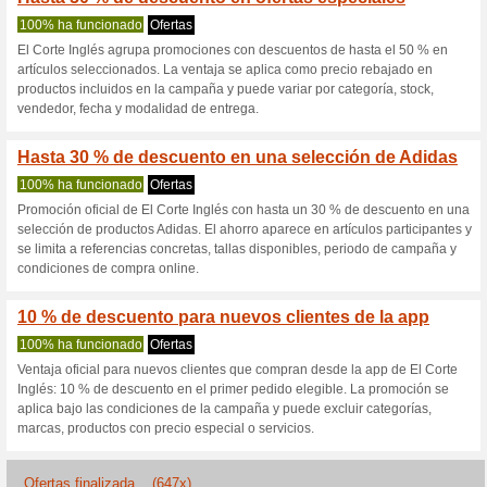
Elcorteingles.e
5 ofertas actuales
647 ofertas
Filtrado:
Encuesta:
Ir a
www.elcorteingles.es
Reciba las alertas relativas 
cupones que acaban de ser ag
esta tienda..