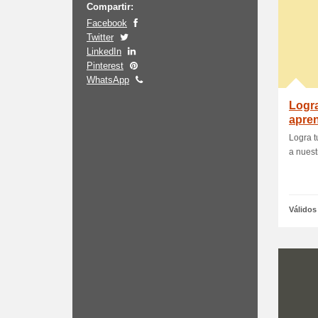
Compartir:
Facebook
Twitter
LinkedIn
Pinterest
WhatsApp
Logra
apren
instr
Logra t
a nuestr
Válidos