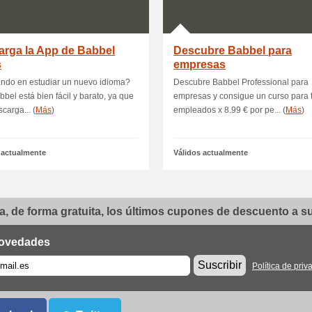
arga la App de Babbel
Descubre Babbel para
s
empresas
ndo en estudiar un nuevo idioma?
Descubre Babbel Professional para
bel está bien fácil y barato, ya que
empresas y consigue un curso para 
scarga... (
Más
)
empleados x 8.99 € por pe... (
Más
)
 actualmente
Válidos actualmente
, de forma gratuita, los últimos cupones de descuento a su 
ovedades
Suscribir
Política de priv