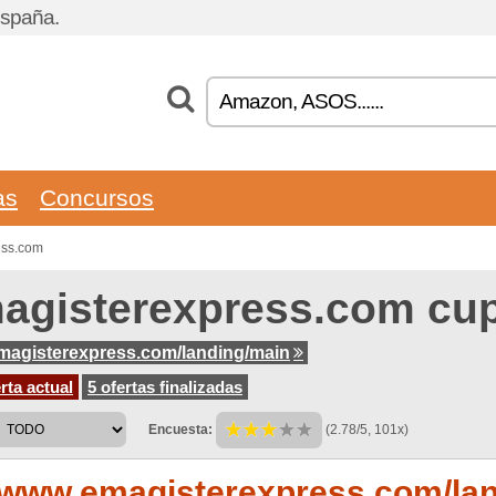
España.
as
Concursos
ess.com
agisterexpress.com cu
agisterexpress.com/landing/main
rta actual
5 ofertas finalizadas
Encuesta:
(2.78/5, 101x)
www.emagisterexpress.com/land