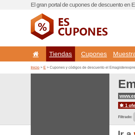
El gran portal de cupones de descuento en 
Tiendas
Cupones
Muestr
Inicio
>
E
> Cupones y códigos de descuento el Emagisterexpr
Em
www.em
1 ofe
Filtrado:
Ir a