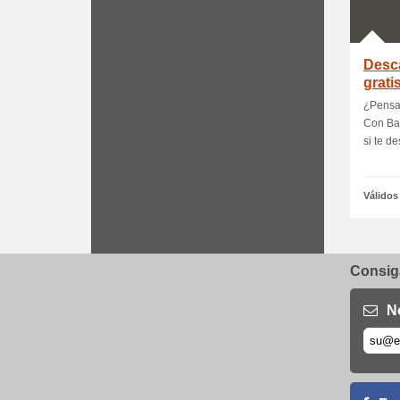
Desc
grati
¿Pensa
Con Bab
si te de
Válidos
Consiga
N