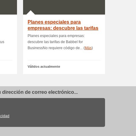
Planes especiales para
empresas: descubre las tarifas
de Bab
Planes especiales para empresas:
tus
descubre las tarifas de Babbel for
BusinessNo requiere código de... (
Más
)
Válidos actualmente
dirección de correo electrónico...
acidad