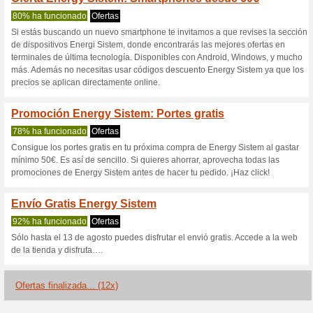
Energysistem.
3 ofertas actuales
12 ofertas 
Filtrado:
Encuesta:
Ir a
www.energysistem.c
Reciba las alertas relativas 
cupones que acaban de ser ag
esta tienda..