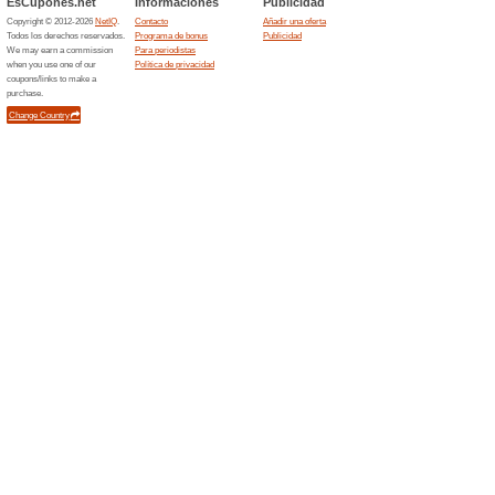
3x2 en el catalogo es
promocion
67% ha funcionado
Ofertas
Aprovecha para ahorrar es tu
promociones en las que podrás 
Las mejores ofertas d
2x1 par