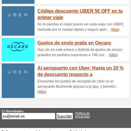
bajo. ¡Haz clic!
15 % de descuento Er
Eroski C
60% ha funcionado
Ofertas
En este apartado de la web en
miembros del Eroski Club. Entr
activar tus vales.