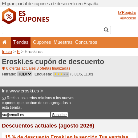
El gran portal de cupones 
Tiendas
Cupones
Inicio
>
E
> Eroski.es