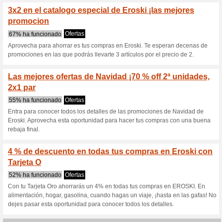
S
Descuentos actuales
15 % de descuento Er
Eroski
100% ha funcionado
Ofertas
En este apartado de la web en
miembros del Eroski Club. Entr