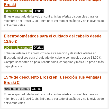
Eroski.es cupó
6 ofertas actuales
8 ofertas f
Filtrado:
Encuesta:
Ir a
www.eroski.es
Reciba las alertas relativas 
cupones que acaban de ser ag
esta tienda..