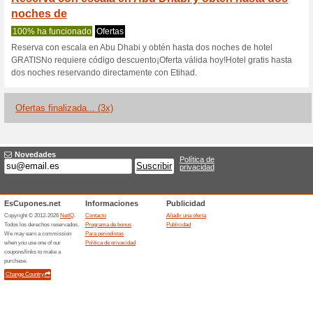
Etihadguest.c
1 oferta actual
3 ofertas final
Filtrado:
Encuesta:
Ir a
www.etihadguest.com
Reciba las alertas relativas 
cupones que acaban de ser ag
esta tienda..