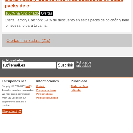
Factorycolchon
1 oferta actual
21 ofertas fina
Filtrado:
Encuesta:
Ir a
factorycolchon.es
Reciba las alertas relativas 
cupones que acaban de ser ag
esta tienda..