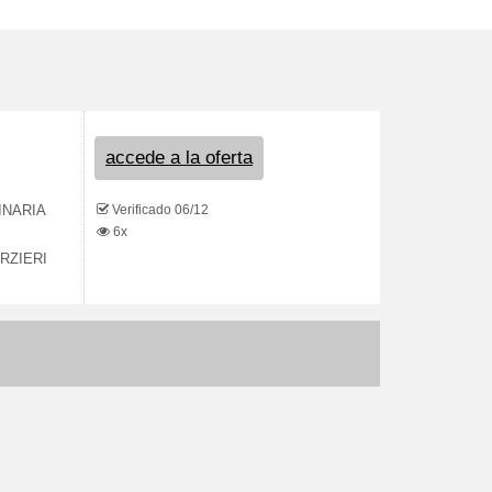
accede a la oferta
Verificado 06/12
INARIA
6x
RZIERI