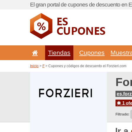
El gran portal de cupones de descuento en 
Tiendas
Cupones
Muestr
Inicio
>
F
> Cupones y códigos de descuento el Forzieri.com
Fo
es.forz
1 ofe
Filtrado:
Ir a