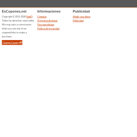
mayores rebajas de precios e
con los mejores precios.
Hasta 40 % de descue
¡Nuevos p
100% ha funcionado
Ofertas
¡Aprovecha las ofertas de Fu
calzado, camisetas, espiniller