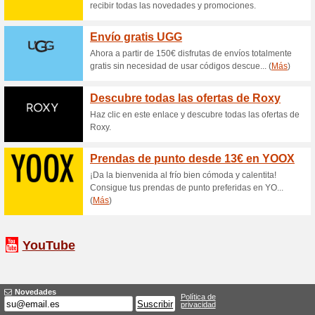
33% ha funcionado
Ofertas
¿Te gusta comprar pero no te
puedes evitar este costo.. Gr
envíos gratis a partir de 49€
30 % de descuento Fu
53% ha funcionado
Ofertas
¡No dejes pasar esta oportuni