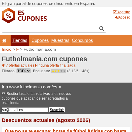
El gran portal de cupones 
Tiendas
Cupones
Inicio
>
F
> Futbolmania.c