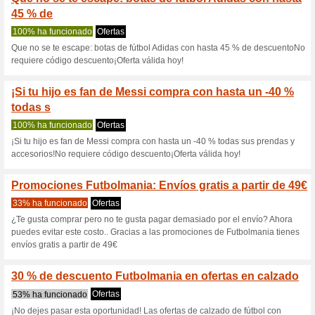
Futbolmania.c
7 ofertas actuales
Ninguna of
Filtrado:
Encuesta:
Ir a
www.futbolmania.com
Reciba las alertas relativas 
cupones que acaban de ser ag
esta tienda..