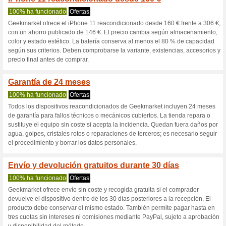
Geekmarket.te
3 ofertas actuales
Ninguna of
Filtrado:
Encuesta:
Ir a
geekmarket.tech
Reciba las alertas relativas 
cupones que acaban de ser ag
esta tienda..