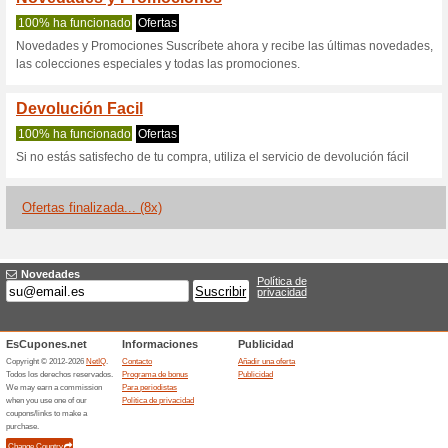
Giglio.com cup
2 ofertas actuales
8 ofertas f
Filtrado:
Encuesta:
Ir a
www.giglio.com/esp
Reciba las alertas relativas 
cupones que acaban de ser ag
esta tienda..