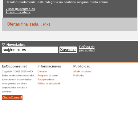
Goldentree.es 
Ninguna oferta actual
4 ofert
Filtrado:
Encuesta:
Ir a
goldentree.es
Reciba las alertas relativas 
cupones que acaban de ser ag
esta tienda..