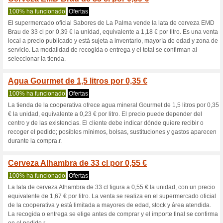
Granadalapalm
3 ofertas actuales
5 ofertas f
Filtrado:
Encuesta:
Ir a
www.granadalapalma
Reciba las alertas relativas 
cupones que acaban de ser ag
esta tienda..