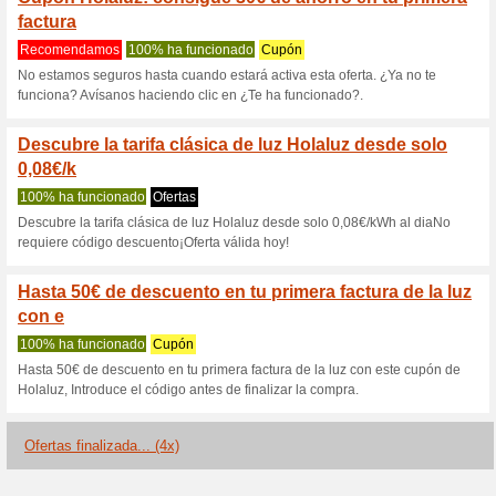
Holaluz.com cu
3 ofertas actuales
4 ofertas f
Filtrado:
Encuesta:
Ir a
www.holaluz.com
Reciba las alertas relativas 
cupones que acaban de ser ag
esta tienda..