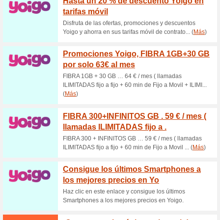
S
Descuentos actuales
Promociones HostelB
58% ha funcionado
Ofertas
Disfruta de las posibilidades 
Berlín desde 11 euros por….