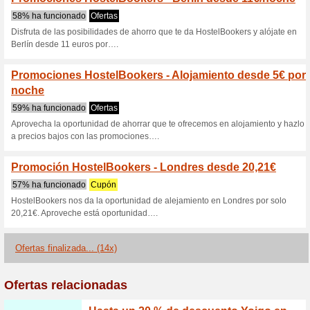
Hostelbookers
3 ofertas actuales
14 ofertas 
Filtrado:
Encuesta:
Ir a
es.hostelbookers.com
Reciba las alertas relativas 
cupones que acaban de ser ag
esta tienda..