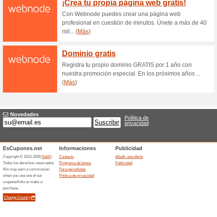
Promociones HostelB
noche
59% ha funcionado
Ofertas
Aprovecha la oportunidad de 
a precios bajos con las prom
Promoción HostelBoo
57% ha funcionado
Cupón