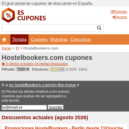
El gran portal de cupones 
Tiendas
Cupones
Inicio
>
H
> Hostelbookers