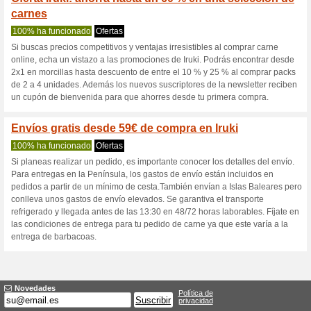
Iruki.es cupón 
2 ofertas actuales
Ninguna of
Filtrado:
Encuesta:
Ir a
iruki.es
Reciba las alertas relativas 
cupones que acaban de ser ag
esta tienda..