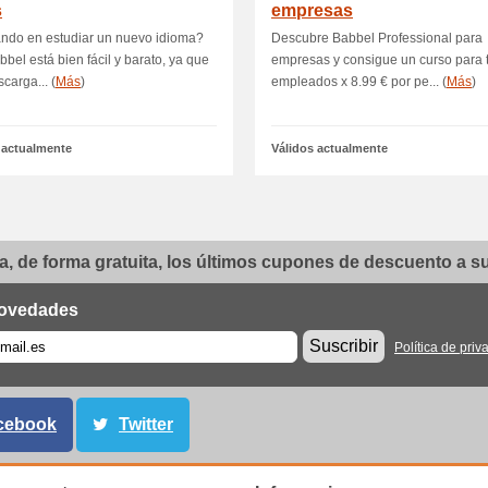
s
empresas
ndo en estudiar un nuevo idioma?
Descubre Babbel Professional para
bel está bien fácil y barato, ya que
empresas y consigue un curso para 
scarga... (
Más
)
empleados x 8.99 € por pe... (
Más
)
 actualmente
Válidos actualmente
, de forma gratuita, los últimos cupones de descuento a su 
ovedades
Suscribir
Política de priv
cebook
Twitter