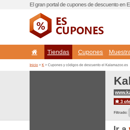
El gran portal de cupones de descuento en 
Tiendas
Cupones
Muestr
Inicio
>
K
> Cupones y códigos de descuento el Kalamazoo.es
Ka
www.k
3 ofe
Filtrado:
Ir a