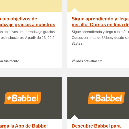
 tus objetivos de
Sigue aprendiendo y llega 
dizaje gracias a nuestros
ms alto. Cursos en lnea d
uctores.
Udemy d.
us objetivos de aprendizaje gracias
Sigue aprendiendo y llega a lo más a
os instructores. A partir de 13, 99 €.
Cursos en línea de Udemy desde so
$13.99.
 actualmente
Válidos actualmente
arga la App de Babbel
Descubre Babbel para