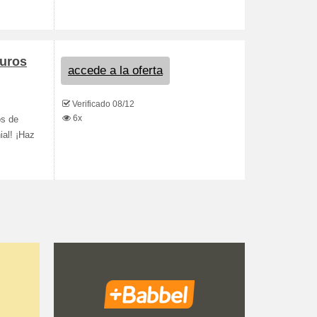
duros
accede a la oferta
Verificado 08/12
6x
os de
ial! ¡Haz