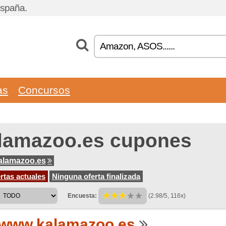
España.
as
Concursos
lamazoo.es cupones
alamazoo.es
rtas actuales
Ninguna oferta finalizada
Encuesta:
(2.98/5, 116x)
www.kalamazoo.es