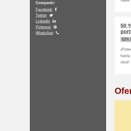
fiabl
Compartir:
Facebook
Twitter
LinkedIn
50 
Pinterest
port
WhatsApp
52% 
¡Prot
hasta 
click!
Ofe