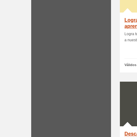
Logra
apren
instr
Logra t
a nuestr
Válidos
Desc