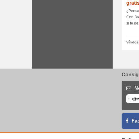
grati
¿Pensa
Con Bab
si te de
Válidos
Consiga
N
Fa