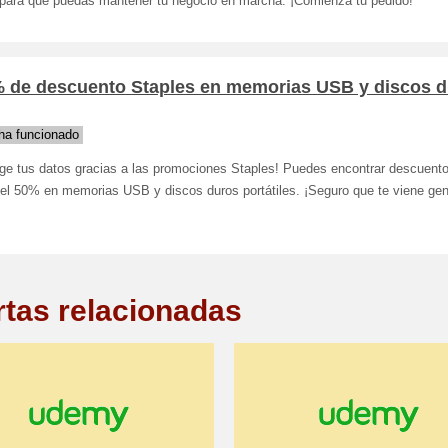
e para que puedas mantener tu negocio en marcha. ¡Comienza tu pedido!
% de descuento Staples en memorias USB y discos 
ha funcionado
ege tus datos gracias a las promociones Staples! Puedes encontrar descuent
el 50% en memorias USB y discos duros portátiles. ¡Seguro que te viene gen
rtas relacionadas