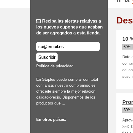
Des
Reciba las alertas relativas a
los nuevos cupones que acaban
de ser agregados a esta tienda.
10 %
60% 
Suscribir
Date d
compra
Política de privacidad
del ah
suscri
En Staples puede comprar con total
confianza: nuestro compromiso es
ofrecerle siempre la mejor relación
calidad-precio. Disponemos de los
Prom
productos que ...
50% 
En otros países:
Aprove
35€. D