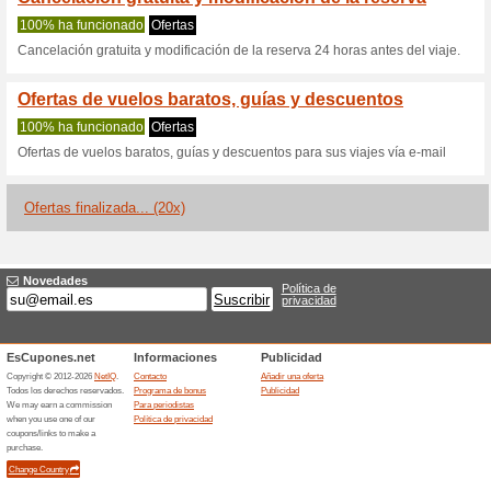
Kiwitaxi.com c
2 ofertas actuales
20 ofertas 
Filtrado:
Encuesta:
Ir a
kiwitaxi.com/es
Reciba las alertas relativas 
cupones que acaban de ser ag
esta tienda..