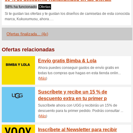
Kukuxumusu.c
1 oferta actual
4 ofertas final
Filtrado:
Encuesta:
Ir a
kukuxumusu.com/es
Reciba las alertas relativas 
cupones que acaban de ser ag
esta tienda..