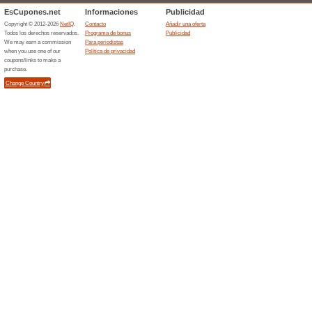
Ofertas finalizada... (4x)
Ofertas relacionada
Envío 
Ahora pue
todas tus
(
Más
)