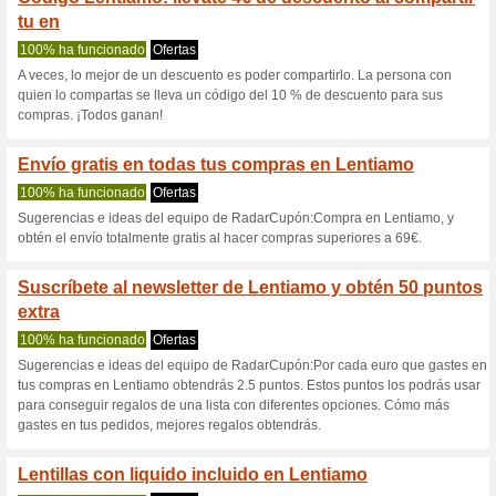
Lentiamo.es cu
4 ofertas actuales
21 ofertas 
Filtrado:
Encuesta:
Ir a
www.lentiamo.es
Reciba las alertas relativas 
cupones que acaban de ser ag
esta tienda..