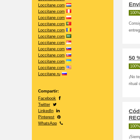
Env
Loccitane.com
Loccitane.com
100%
Loccitane.com
Consi
Loccitane.com
Loccitane.com
entre
Loccitane.com
Loccitane.com
Loccitane.com
Loccitane.com
50 %
Loccitane.com
100%
Loccitane.com
Loccitane.ru
¡No t
ritual
Compartir:
Facebook
Twitter
Cód
LinkedIn
Pinterest
RE
WhatsApp
100%
¡Siem