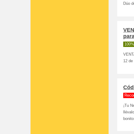
Dúo d
VEN
par
100%
VENTA
12 de 
Cód
Reco
¡Tu Ne
lléval
bonito