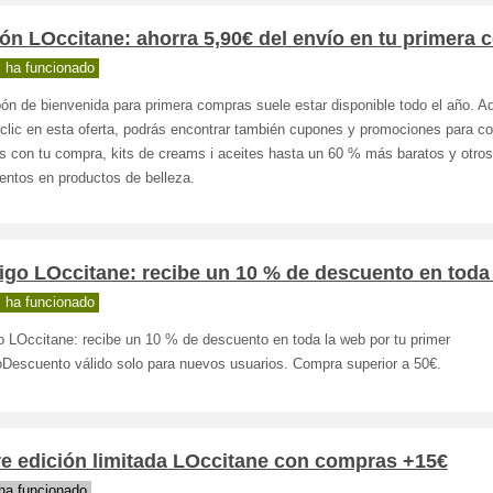
n LOccitane: ahorra 5,90€ del envío en tu primera 
 ha funcionado
ón de bienvenida para primera compras suele estar disponible todo el año. 
clic en esta oferta, podrás encontrar también cupones y promociones para c
s con tu compra, kits de creams i aceites hasta un 60 % más baratos y otros
entos en productos de belleza.
go LOccitane: recibe un 10 % de descuento en toda
 ha funcionado
o LOccitane: recibe un 10 % de descuento en toda la web por tu primer
oDescuento válido solo para nuevos usuarios. Compra superior a 50€.
re edición limitada LOccitane con compras +15€
ha funcionado