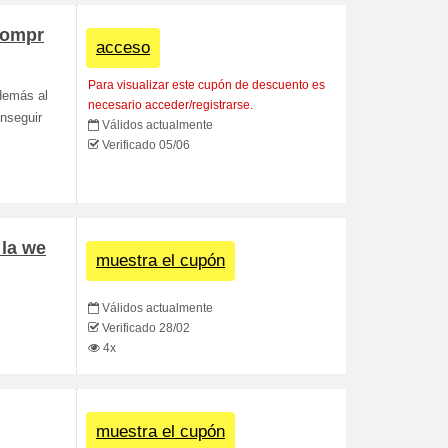
compr
acceso
Para visualizar este cupón de descuento es
Además al
necesario acceder/registrarse.
onseguir
Válidos actualmente
Verificado 05/06
 la we
muestra el cupón
Válidos actualmente
Verificado 28/02
4x
muestra el cupón