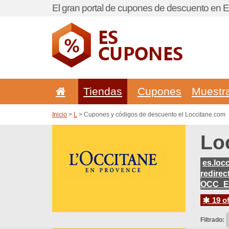
El gran portal de cupones de descuento en 
Tiendas
Cupones
Muestr
Inicio
>
L
> Cupones y códigos de descuento el Loccitane.com
Lo
es.loc
redire
OCC_E
19 of
Filtrado: