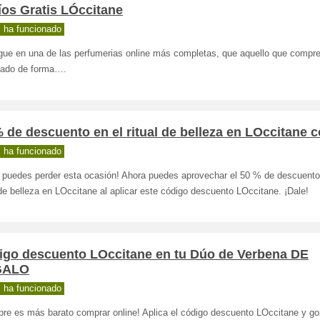
íos Gratis LÓccitane
 ha funcionado
gue en una de las perfumerias online más completas, que aquello que compr
gado de forma….
 de descuento en el ritual de belleza en LOccitane c
 ha funcionado
e puedes perder esta ocasión! Ahora puedes aprovechar el 50 % de descuento
 de belleza en LOccitane al aplicar este código descuento LOccitane. ¡Dale!
igo descuento LOccitane en tu Dúo de Verbena DE
GALO
 ha funcionado
pre es más barato comprar online! Aplica el código descuento LOccitane y go