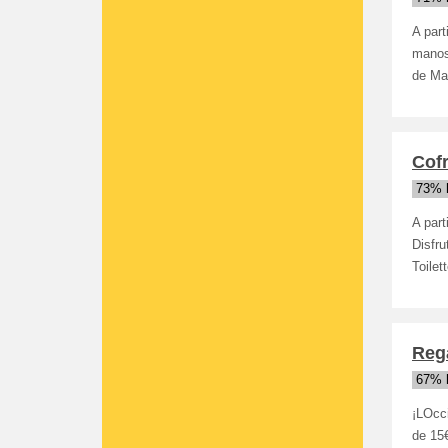
A part
manos
de Ma
Cof
73% 
A part
Disfr
Toilet
Rega
67% 
¡LOcci
de 15€