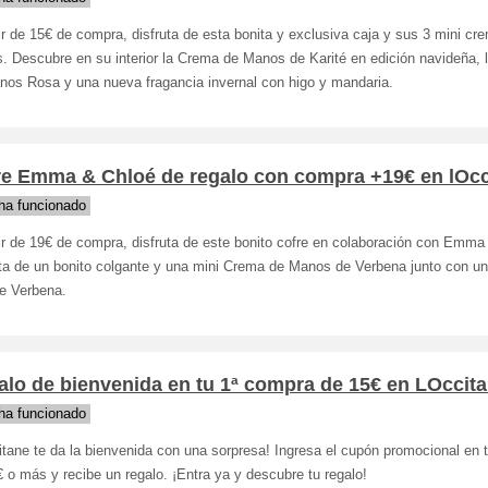
ir de 15€ de compra, disfruta de esta bonita y exclusiva caja y sus 3 mini cr
. Descubre en su interior la Crema de Manos de Karité en edición navideña,
nos Rosa y una nueva fragancia invernal con higo y mandaria.
re Emma & Chloé de regalo con compra +19€ en lOcc
ha funcionado
ir de 19€ de compra, disfruta de este bonito cofre en colaboración con Emma
uta de un bonito colgante y una mini Crema de Manos de Verbena junto con u
te Verbena.
lo de bienvenida en tu 1ª compra de 15€ en LOccit
ha funcionado
tane te da la bienvenida con una sorpresa! Ingresa el cupón promocional en
 o más y recibe un regalo. ¡Entra ya y descubre tu regalo!