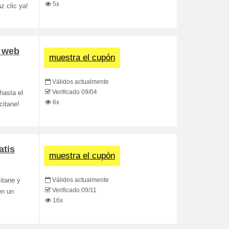
5x
 clic ya!
 web
muestra el cupón
Válidos actualmente
Verificado 09/04
hasta el
6x
citane!
atis
muestra el cupón
Válidos actualmente
itane y
Verificado 09/11
en un
16x