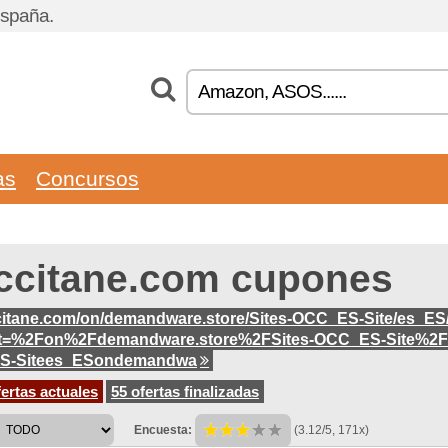
España.
as
Concursos
ccitane.com cupones
citane.com/on/demandware.store/Sites-OCC_ES-Site/es_E
ct=%2Fon%2Fdemandware.store%2FSites-OCC_ES-Site%2F
S-Sitees_ESondemandwa
ertas actuales
55 ofertas finalizadas
Encuesta:
(3.12/5, 171x)