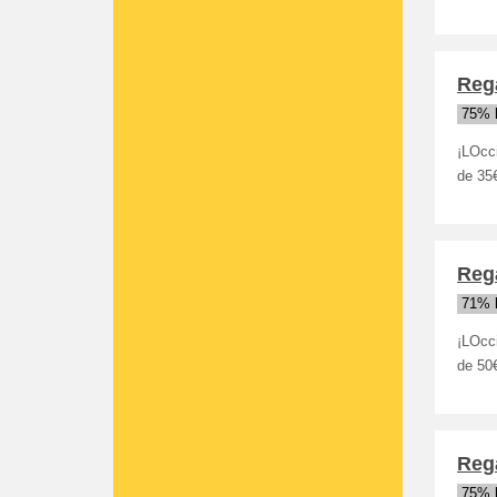
Rega
75% 
¡LOcci
de 35€
Rega
71% 
¡LOcci
de 50€
Rega
75% 