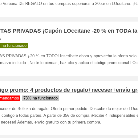
e Verbena DE REGALO en tus compras superiores a 20eur en LOccitane. ¡Haz
TAS PRIVADAS ¡Cupón LOccitane -20 % en TODA la
a
 ha funcionado
S PRIVADAS ¡-20 % en TODO! Inscríbete ahora y aprovecha la oferta solo 
marzo incluido. ¡No te lo pierdas, haz clic y aplica el código promocional LOc
igo promo: 4 productos de regalo+neceser+envío gr
mendamos
73% ha funcionado
ceser de Belleza de regalo! Oferta primer pedido. Descubre lo mejor de LOcc
o contigo a todas partes. A partir de 35€ de compra ¡Recibe 4 indispensables 
 neceser! Además, envío gratuito con tu primera compra.