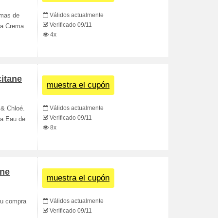
Válidos actualmente
emas de
Verificado 09/11
 la Crema
4x
itane
muestra el cupón
Válidos actualmente
 & Chloé.
Verificado 09/11
na Eau de
8x
ane
muestra el cupón
Válidos actualmente
 tu compra
Verificado 09/11