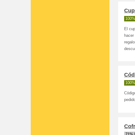
Cupó
100%
El cup
hacer 
regalo
descu
Códi
100%
Códig
pedid
Cof
71% 