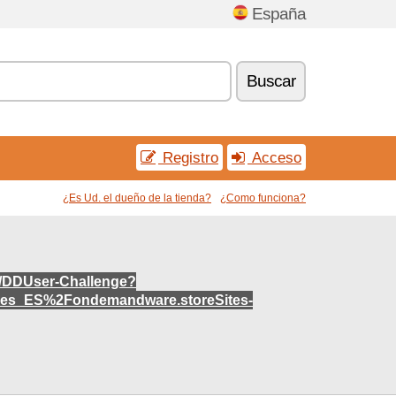
España
Buscar
Registro
Acceso
¿Es Ud. el dueño de la tienda?
¿Como funciona?
S/DDUser-Challenge?
es_ES%2Fondemandware.storeSites-