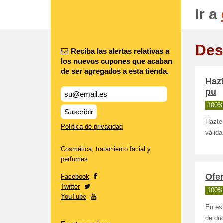
Ir a
Des
Reciba las alertas relativas a
los nuevos cupones que acaban
de ser agregados a esta tienda.
Haz
pu
100%
Suscribir
Hazte
Política de privacidad
válida
Cosmética, tratamiento facial y
perfumes
Ofer
Facebook
Twitter
100%
YouTube
En es
de du