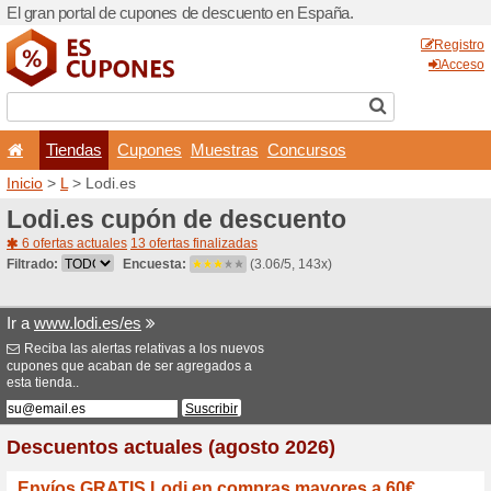
El gran portal de cupones 
Tiendas
Cupones
Inicio
>
L
> Lodi.es