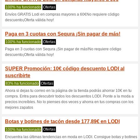
Lodi.es cupón 
6 ofertas actuales
13 ofertas 
Filtrado:
Encuesta:
Ir a
www.lodi.es/es
Reciba las alertas relativas 
cupones que acaban de ser ag
esta tienda..