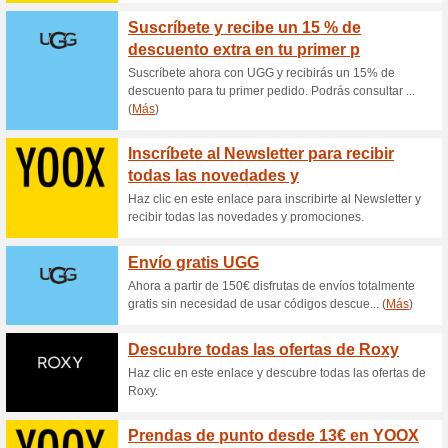
Paga en 3 cuotas con
100% ha funcionado
Ofertas
Paga en 3 cuotas con Sequra 
descuento¡Oferta válida hoy!
SUPER Promoción: 10
suscribirte
83% ha funcionado
Ofertas