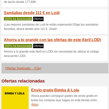
S
Descuentos actuales
Envíos GRATIS Lodi 
100% ha funcionado
Ofertas
Envíos GRATIS Lodi en compr
descuento¡Oferta válida hoy!