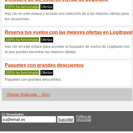
Logitravel.com
3 ofertas actuales
42 ofertas 
Filtrado:
Encuesta:
Ir a
www.logitravel.com
Reciba las alertas relativas 
cupones que acaban de ser ag
esta tienda..