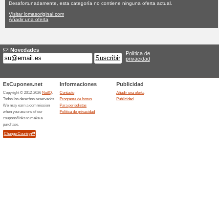
Lomasoriginal
Ninguna oferta actual
Ninguna
Filtrado:
Encuesta:
Ir a
lomasoriginal.com
Reciba las alertas relativas 
cupones que acaban de ser ag
esta tienda..