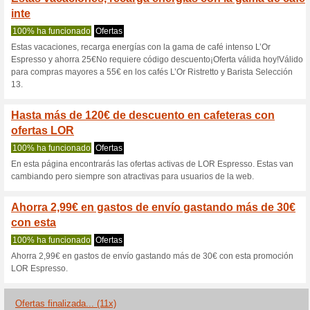
Lorespresso.c
3 ofertas actuales
11 ofertas 
Filtrado:
Encuesta:
Ir a
www.lorespresso.com
Reciba las alertas relativas 
cupones que acaban de ser ag
esta tienda..