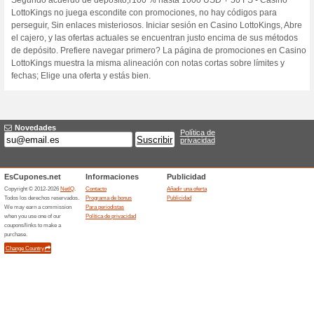
S
Descuentos actuales
100 % hasta 1000 US
100% ha funcionado
Ofertas
Oferta de apuestas deportiva
no juega escondite con promo
enlaces misteriosos. Iniciar s