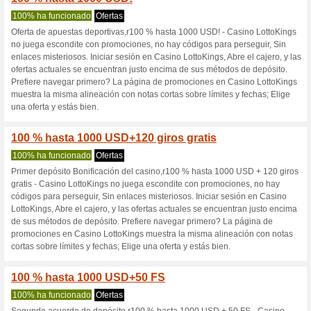
Lottokings.com
3 ofertas actuales
Ninguna of
Filtrado:
Encuesta:
Ir a
es.lottokings.com
Reciba las alertas relativas 
cupones que acaban de ser ag
esta tienda..