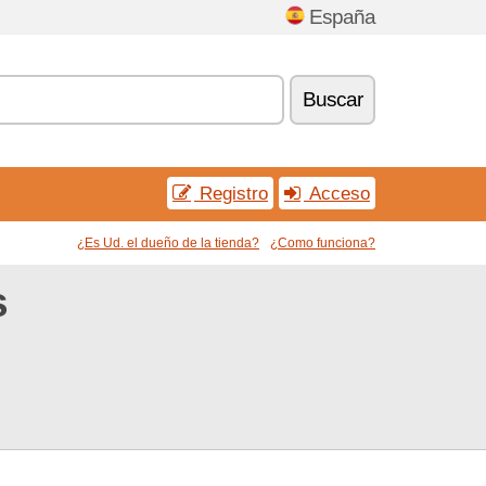
España
Buscar
Registro
Acceso
¿Es Ud. el dueño de la tienda?
¿Como funciona?
s