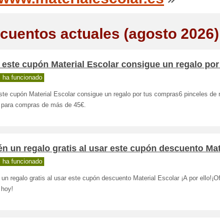
cuentos actuales (agosto 2026)
este cupón Material Escolar consigue un regalo por
 ha funcionado
te cupón Material Escolar consigue un regalo por tus compras6 pinceles de 
o para compras de más de 45€.
n un regalo gratis al usar este cupón descuento Mat
 ha funcionado
un regalo gratis al usar este cupón descuento Material Escolar ¡A por ello!¡Of
 hoy!