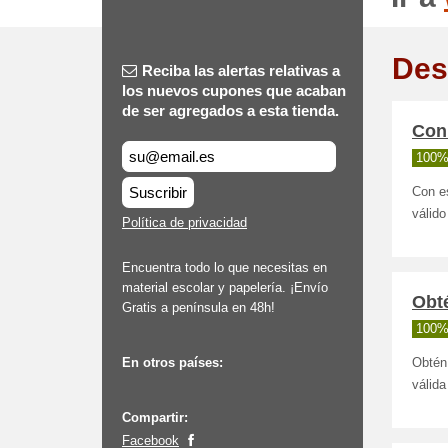
Des
Reciba las alertas relativas a
los nuevos cupones que acaban
de ser agregados a esta tienda.
Con 
100%
Suscribir
Con es
válid
Política de privacidad
Encuentra todo lo que necesitas en
material escolar y papelería. ¡Envío
Obté
Gratis a península en 48h!
100%
En otros países:
Obtén 
válida
Compartir:
Facebook