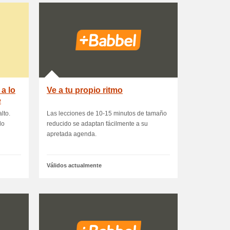
a lo
Ve a tu propio ritmo
e
lto.
Las lecciones de 10-15 minutos de tamaño
lo
reducido se adaptan fácilmente a su
apretada agenda.
Válidos actualmente