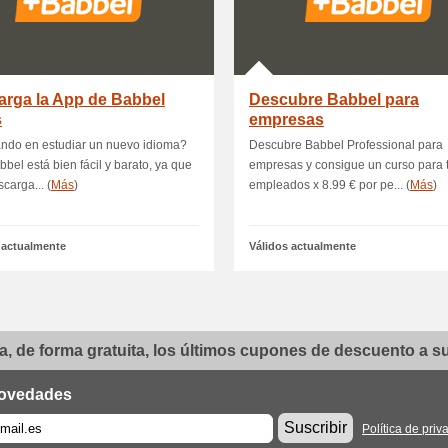
arga la App de Babbel
Descubre Babbel para
s
empresas
ndo en estudiar un nuevo idioma?
Descubre Babbel Professional para
bel está bien fácil y barato, ya que
empresas y consigue un curso para 
scarga... (
Más
)
empleados x 8.99 € por pe... (
Más
)
 actualmente
Válidos actualmente
, de forma gratuita, los últimos cupones de descuento a su 
ovedades
Suscribir
Política de priv