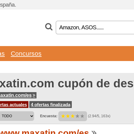
España.
as
Concursos
xatin.com cupón de de
axatin.com/es
rtas actuales
4 ofertas finalizada
Encuesta:
(2.94/5, 163x)
www.maxatin.com/es