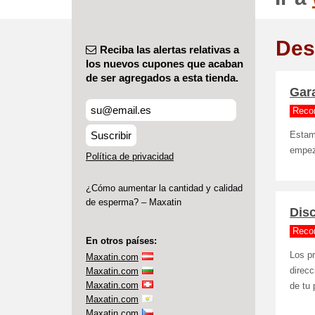
Des
Reciba las alertas relativas a
los nuevos cupones que acaban
de ser agregados a esta tienda.
Gara
Reco
Suscribir
Estam
empeza
Política de privacidad
¿Cómo aumentar la cantidad y calidad
de esperma? – Maxatin
Dis
Reco
En otros países:
Los pr
Maxatin.com
Maxatin.com
direcc
Maxatin.com
de tu 
Maxatin.com
Maxatin.com