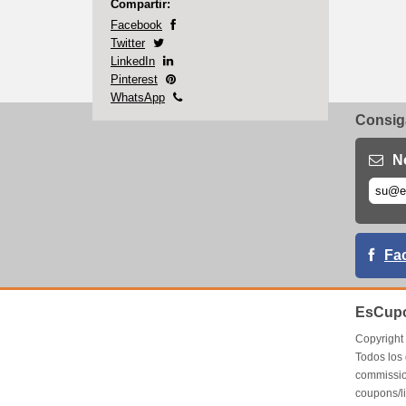
Compartir:
Facebook
Twitter
LinkedIn
Pinterest
WhatsApp
Consiga
N
Fa
EsCupo
Copyrigh
Todos los
commissio
coupons/l