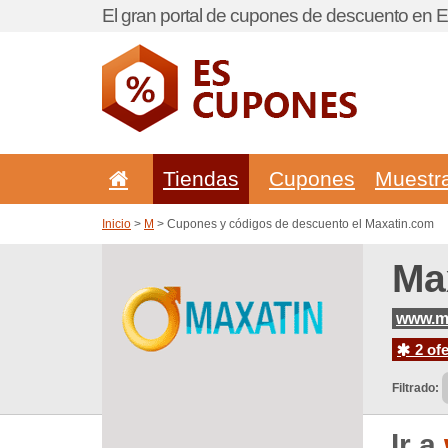
El gran portal de cupones de descuento en 
Tiendas
Cupones
Muestr
Inicio
>
M
> Cupones y códigos de descuento el Maxatin.com
Ma
www.m
2 ofe
Filtrado:
Ir a