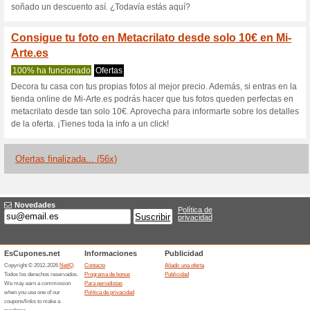
¡Chollazo! Puedes ob
en produ
100% ha funcionado
Ofertas
¡Chollazo! Puedes obtener ha
destacadosNo requiere código
Consigue hasta 40€ 
con los