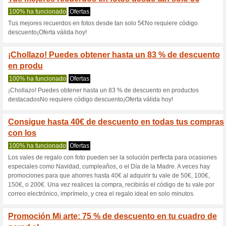
Mi-Arte.es cup
7 ofertas actuales
56 ofertas 
Filtrado:
Encuesta:
Ir a
www.mi-arte.es
Reciba las alertas relativas 
cupones que acaban de ser ag
esta tienda..