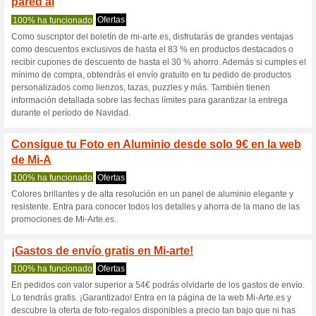
S
Descuentos actuales
Tus mejores recuerdo
100% ha funcionado
Ofertas
Tus mejores recuerdos en fot
descuento¡Oferta válida hoy!