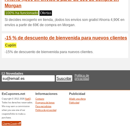
Morgandetoi.es
2 ofertas actuales
Ninguna of
Filtrado:
Encuesta:
Ir a
www.morgandetoi.es
Reciba las alertas relativas 
cupones que acaban de ser ag
esta tienda..